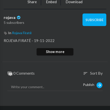
Share
Embed
Download
rojava
SUBSCRIBE
5 subscribers
In
Rojava Firatê
⁣ROJEVA FIRATÊ - 19-11-2022
Show more
0 Comments
Sort By
sort
Publish