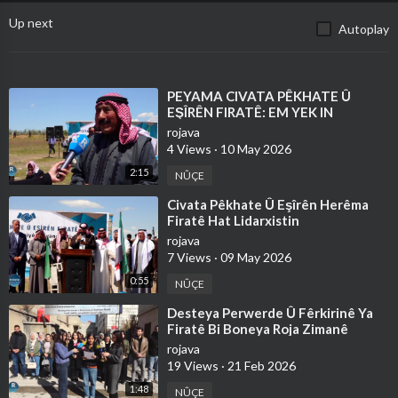
Up next
Autoplay
⁣PEYAMA CIVATA PÊKHATE Û
EŞÎRÊN FIRATÊ: EM YEK IN
rojava
4 Views
·
10 May 2026
2:15
NÛÇE
⁣⁣Civata Pêkhate Û Eşîrên Herêma
Firatê Hat Lidarxistin
rojava
7 Views
·
09 May 2026
0:55
NÛÇE
⁣Desteya Perwerde Û Fêrkirinê Ya
Firatê Bi Boneya Roja Zimanê
Dayikê Daxuyanî Da
rojava
19 Views
·
21 Feb 2026
1:48
NÛÇE