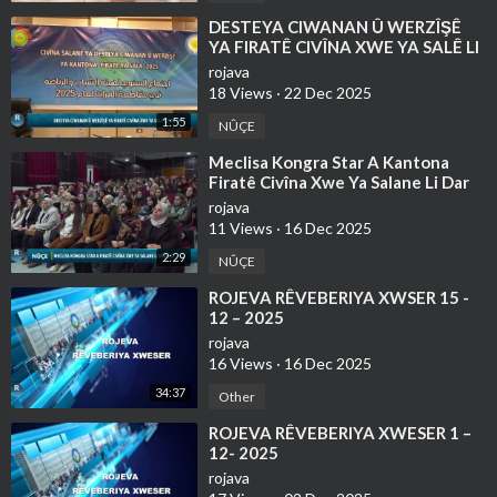
⁣⁣DESTEYA CIWANAN Û WERZÎŞÊ
YA FIRATÊ CIVÎNA XWE YA SALÊ LI
DAR XIST
rojava
18 Views
·
22 Dec 2025
1:55
NÛÇE
⁣Meclisa Kongra Star A Kantona
Firatê Civîna Xwe Ya Salane Li Dar
Xist
rojava
11 Views
·
16 Dec 2025
2:29
NÛÇE
⁣⁣ROJEVA RÊVEBERIYA XWSER 15 -
12 – 2025
rojava
16 Views
·
16 Dec 2025
34:37
Other
⁣⁣ROJEVA RÊVEBERIYA XWESER 1 –
12- 2025
rojava