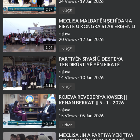
24 Views
·
19 Jan 2026
2:27
NÛÇE
⁣MECLISA MALBATÊN ŞEHÎDAN A
FIRATÊ Û KONGRA STAR ÊRIŞÊN LI
SER ŞÊXMEQSÛD Û EŞREFIYÊ
rojava
ŞERMEZAR KIRIN
20 Views
·
12 Jan 2026
1:54
NÛÇE
⁣PARTIYÊN SIYASÎ Û DESTEYA
TENDIRÛSTIYÊ YÊN FIRATÊ
ÊRÎŞÊN LI SER TAXÊN HELEBÊ
rojava
ŞERMEZAR KIRIN
14 Views
·
10 Jan 2026
3:11
NÛÇE
⁣⁣ROJEVA REVEBERIYA XWSER ||
KENAN BERKAT || 5 - 1 - 2026
rojava
15 Views
·
05 Jan 2026
40:43
Other
⁣MECLISA JIN A PARTIYA YEKÎTIYA