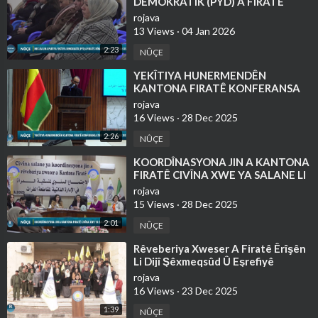
DEMOKRATÎK (PYD) A FIRATÊ
CIVÎNA XWE YA SALANE LI DAR
rojava
XIST
13 Views
·
04 Jan 2026
2:23
NÛÇE
⁣YEKÎTIYA HUNERMENDÊN
KANTONA FIRATÊ KONFERANSA
XWE YA 2'EMÎN LI DAR XIST
rojava
16 Views
·
28 Dec 2025
2:26
NÛÇE
⁣KOORDÎNASYONA JIN A KANTONA
FIRATÊ CIVÎNA XWE YA SALANE LI
DAR XIST
rojava
15 Views
·
28 Dec 2025
2:01
NÛÇE
⁣Rêveberiya Xweser A Firatê Êrîşên
Li Dijî Şêxmeqsûd Û Eşrefiyê
Şermezar Kir
rojava
16 Views
·
23 Dec 2025
1:39
NÛÇE