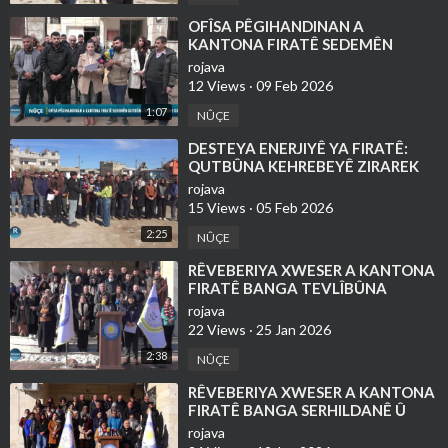
⁣OFÎSA PÊGIHANDINAN A
KANTONA FIRATÊ SEDEMÊN
QUTBÛNA ÎNTERNETÊ AŞKERE
rojava
KIR
12 Views
·
09 Feb 2026
1:07
NÛÇE
⁣DESTEYA ENERJIYÊ YA FIRATÊ:
QUTBÛNA KEHREBEYÊ ZIRAREK
MEZIN GIHANDIYE BEŞÊN JIYANÊ
rojava
15 Views
·
05 Feb 2026
2:25
NÛÇE
⁣RÊVEBERIYA XWESER A KANTONA
FIRATÊ BANGA TEVLÎBÛNA
BERXWEDANA ROJAVA KIR
rojava
22 Views
·
25 Jan 2026
2:38
NÛÇE
⁣RÊVEBERIYA XWESER A KANTONA
FIRATÊ BANGA SERHILDANÊ Û
SEFERBERIYA GIŞTÎ KIR
rojava