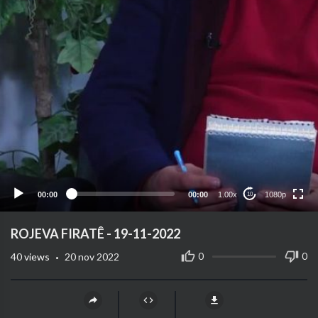
1080p
720p
480p
360p
00:00
00:00
1.00x
1080p
10
240p
auto
ROJEVA FIRATÊ - 19-11-2022
·
0
0
40
views
20 nov 2022