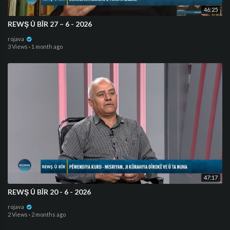
46:25
⁣REWŞ Û BÎR 27 – 6 - 2026
rojava
3 Views
·
1 month ago
47:17
⁣REWŞ Û BÎR 20 - 6 - 2026
rojava
2 Views
·
2 months ago