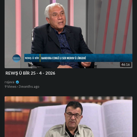
46:16
⁣ REWŞ Û BÎR 25 - 4 - 2026
rojava
9 Views
·
3 months ago