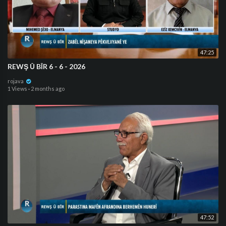
47:25
REWŞ Û BÎR 6 - 6 - 2026
rojava
1 Views
·
2 months ago
47:52