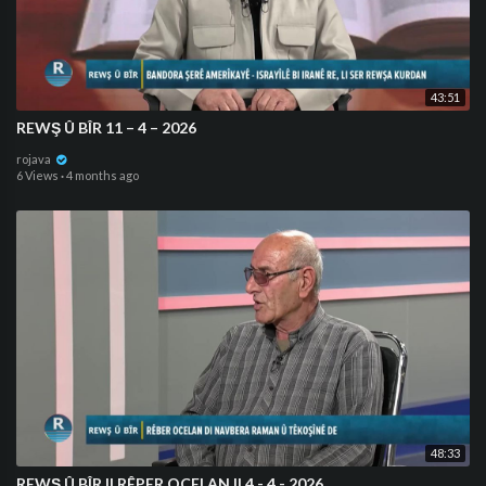
43:51
REWŞ Û BÎR 11 – 4 – 2026
rojava
6 Views
·
4 months ago
48:33
⁣REWŞ Û BÎR || RÊPER OCELAN || 4 - 4 - 2026