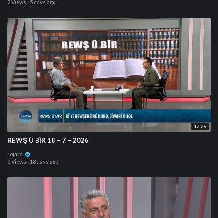
2 Views
·
5 days ago
47:26
⁣REWŞ Û BÎR 18 – 7 – 2026
rojava
2 Views
·
18 days ago