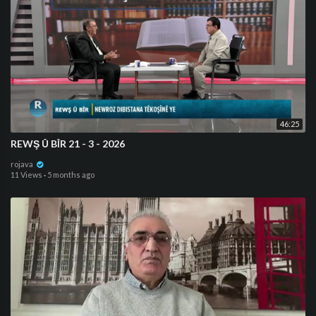
46:25
REWŞ Û BÎR 21 - 3 - 2026
rojava
11 Views
·
5 months ago