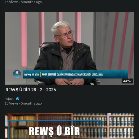
16 Views
·
5 months ago
44:57
⁣ REWŞ Û BÎR 28 - 2 - 2026
rojava
18 Views
·
5 months ago