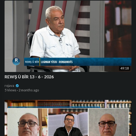
49:18
REWŞ Û BÎR 13 - 6 - 2026
rojava
5 Views
·
2 months ago