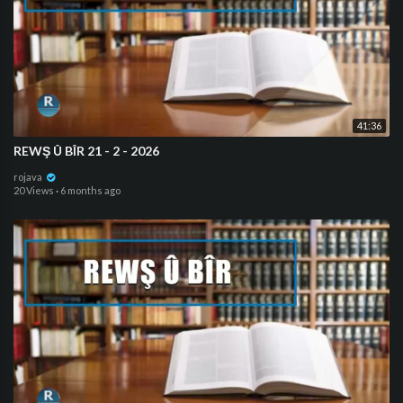
41:36
REWŞ Û BÎR 21 - 2 - 2026
rojava
20 Views
·
6 months ago