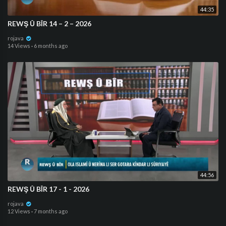
44:35
⁣REWŞ Û BÎR 14 – 2 – 2026
rojava
14 Views
·
6 months ago
44:56
REWŞ Û BÎR 17 - 1 - 2026
rojava
12 Views
·
7 months ago