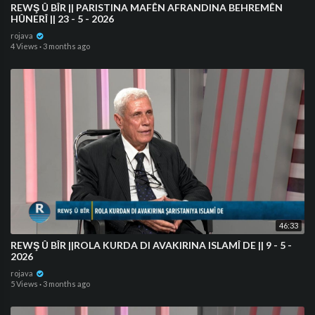
⁣REWŞ Û BÎR || PARISTINA MAFÊN AFRANDINA BEHREMÊN
HÛNERÎ || 23 - 5 - 2026
rojava
4 Views
·
3 months ago
46:33
⁣REWŞ Û BÎR ||ROLA KURDA DI AVAKIRINA ISLAMÎ DE || 9 - 5 -
2026
rojava
5 Views
·
3 months ago