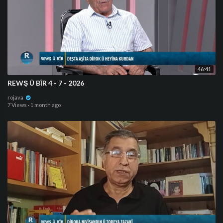
46:41
⁣REWŞ Û BÎR 4 - 7 - 2026
rojava
7 Views
·
1 month ago