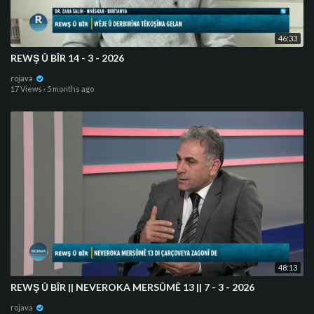
46:33
REWŞ Û BÎR 14 - 3 - 2026
rojava
17 Views
·
5 months ago
48:13
REWŞ Û BÎR || NEVEROKA MERSÛMÊ 13 || 7 - 3 - 2026
rojava