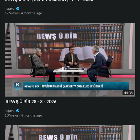
rojava
17 Views
·
4 months ago
45:38
⁣ REWŞ Û BÎR 28 - 3 - 2026
rojava
10 Views
·
4 months ago