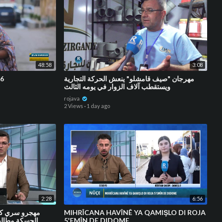
48:58
3:08
26
مهرجان "صيف قامشلو" ينعش الحركة التجارية
ويستقطب آلاف الزوار في يومه الثالث
rojava
2 Views
·
1 day ago
2:28
6:56
مهجرو سري كان
⁣MIHRÎCANA HAVÎNÊ YA QAMIŞLO DI ROJA
الحسكة مطالبي
5'EMÎN DE DIDOME