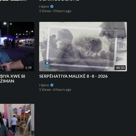
rojava
1 Views
·
3 hours ago
1:59
44:50
IYA XWE BI
⁣SERPÊHATIYA MALEKÊ 8 -8 - 2026
 ZIMAN
rojava
1 Views
·
6 hours ago