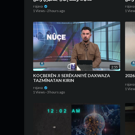
rojava
rojav
1 Views
·
2 hours ago
1 Vie
2:55
KOÇBERÊN JI SERÊKANIYÊ DAXWAZA
TAZMÎNATAN KIRIN
rojav
rojava
1 Vie
1 Views
·
3 hours ago