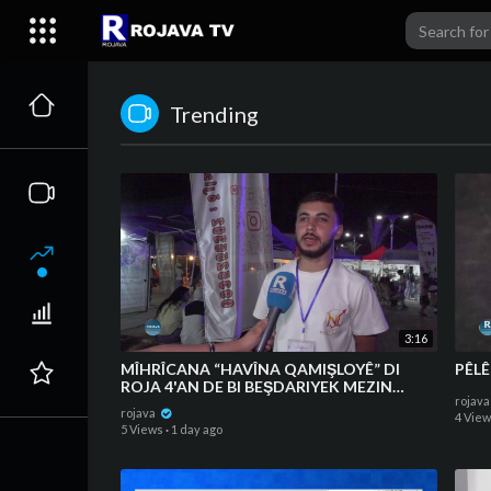
Trending
3:16
MÎHRÎCANA “HAVÎNA QAMIŞLOYÊ” DI
PÊLÊ
ROJA 4'AN DE BI BEŞDARIYEK MEZIN
rojav
DIDOME
rojava
4 Vie
5 Views
·
1 day ago