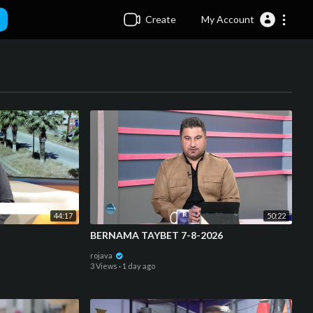
Create
My Account
44:17
50:22
BERNAMA TAYBET 7-8-2026
rojava
3 Views
·
1 day ago