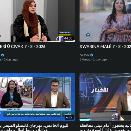
44:38
RÎ Û CIVAK 7 - 8 - 2026
XWARINA MALÊ 7 - 8 - 20
a
rojava
ws
·
1 day ago
2 Views
·
1 day ago
6:22
⁣يه يحتجون أمام مبنى محافظة
لليوم الخامس.. مهرجان قامشلو الصيفي ي
ن بتعويض عادل للعودة وترميم
فعالياته وسط إقبال جماهيري