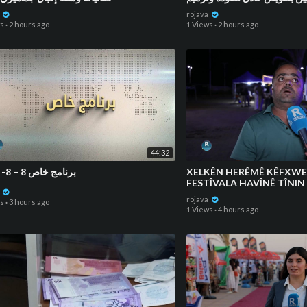
منازلهم
a
rojava
ws
·
2 hours ago
1 Views
·
2 hours ago
44:32
⁣برنامج خاص 8 – 8- 2026
XELKÊN HERÊMÊ KÊFXWEŞ
FESTÎVALA HAVÎNÊ TÎNIN
a
rojava
ws
·
3 hours ago
1 Views
·
4 hours ago