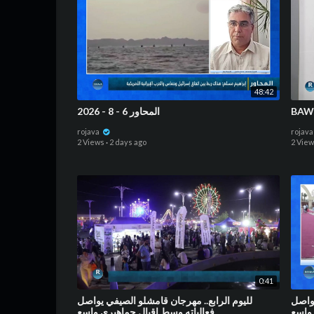
48:42
المحاور 6 - 8 - 2026
BAWE
rojava
rojav
2 Views
·
2 days ago
2 Vie
0:41
⁣واصل
⁣لليوم الرابع.. مهرجان قامشلو الصيفي يواصل
 واسع
فعالياته وسط إقبال جماهيري واسع