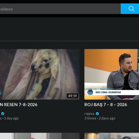
49:59
N RESEN 7-8-2026
ROJ BAŞ 7 – 8 – 2026
a
rojava
ws
·
1 day ago
3 Views
·
2 days ago