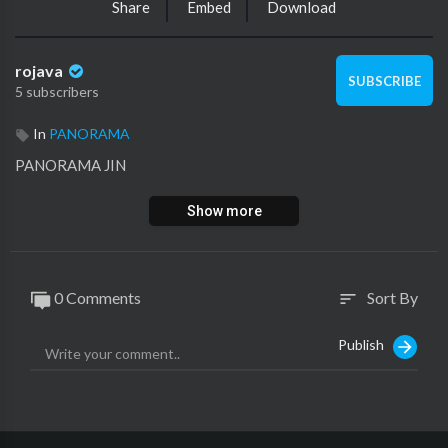
Share
Embed
Download
rojava
SUBSCRIBE
5 subscribers
In
PANORAMA
⁣PANORAMA JIN
Show more
0 Comments
Sort By
sort
Publish