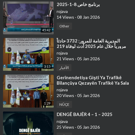
⁣برنامج خاص 8-1-2025
rojava
14 Views
·
08 Jan 2026
Other
45:42
⁣⁣المديرية العامة للمرور: 3732 حادثاً
مرورياً خلال عام 2025 أدت لوفاة 219
شخصاً
rojava
21 Views
·
05 Jan 2026
3:15
الأخبار
⁣Gerînendetiya Giştî Ya Trafîkê
Bîlançûya Qezayên Trafîkê Ya Sala
2025'an Ragihand
rojava
20 Views
·
05 Jan 2026
1:29
NÛÇE
⁣⁣DENGÊ BAJÊR 4 – 1 – 2025
rojava
25 Views
·
05 Jan 2026