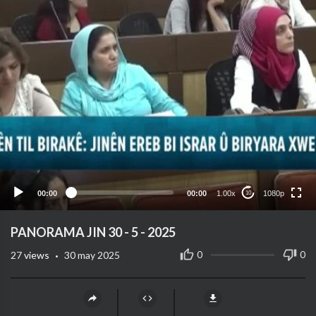
1080p
720p
480p
360p
00:00
00:00
1.00x
1080p
10
240p
auto
⁣PANORAMA JIN 30 - 5 - 2025
·
0
0
27
views
30 may 2025