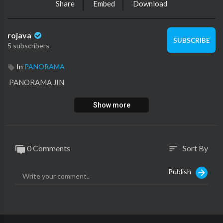
Share
Embed
Download
rojava
SUBSCRIBE
5 subscribers
In
PANORAMA
⁣ PANORAMA JIN
Show more
0 Comments
Sort By
sort
Publish