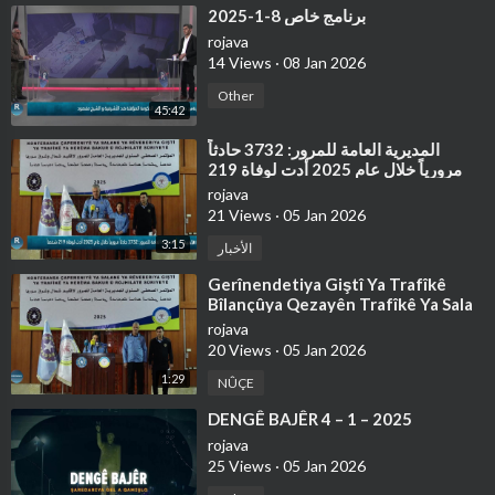
⁣برنامج خاص 8-1-2025
rojava
14 Views
·
08 Jan 2026
Other
45:42
⁣⁣المديرية العامة للمرور: 3732 حادثاً
مرورياً خلال عام 2025 أدت لوفاة 219
شخصاً
rojava
21 Views
·
05 Jan 2026
3:15
الأخبار
⁣Gerînendetiya Giştî Ya Trafîkê
Bîlançûya Qezayên Trafîkê Ya Sala
2025'an Ragihand
rojava
20 Views
·
05 Jan 2026
1:29
NÛÇE
⁣⁣DENGÊ BAJÊR 4 – 1 – 2025
rojava
25 Views
·
05 Jan 2026