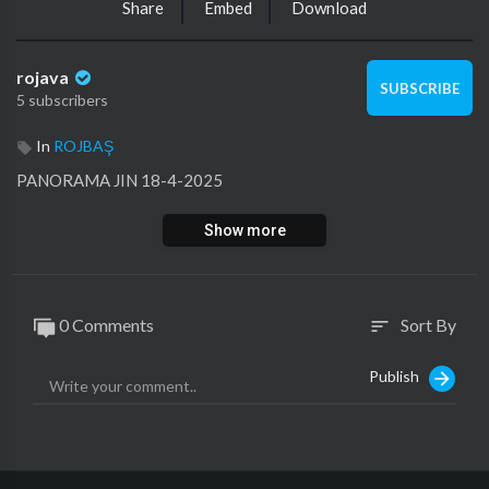
Share
Embed
Download
rojava
SUBSCRIBE
5 subscribers
In
ROJBAŞ
⁣PANORAMA JIN 18-4-2025
Show more
0 Comments
Sort By
sort
Publish