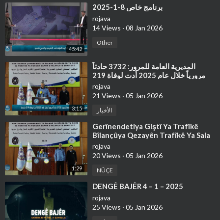
⁣برنامج خاص 8-1-2025
rojava
14 Views
·
08 Jan 2026
Other
45:42
⁣⁣المديرية العامة للمرور: 3732 حادثاً
مرورياً خلال عام 2025 أدت لوفاة 219
شخصاً
rojava
21 Views
·
05 Jan 2026
3:15
الأخبار
⁣Gerînendetiya Giştî Ya Trafîkê
Bîlançûya Qezayên Trafîkê Ya Sala
2025'an Ragihand
rojava
20 Views
·
05 Jan 2026
1:29
NÛÇE
⁣⁣DENGÊ BAJÊR 4 – 1 – 2025
rojava
25 Views
·
05 Jan 2026