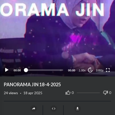
1080p
720p
480p
360p
00:00
00:00
1.00x
1080p
10
240p
auto
PANORAMA JIN 18-4-2025
·
0
0
24
views
18 apr 2025