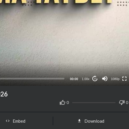
1080p
720p
480p
360p
00:00
1.00x
1080p
10
240p
auto
026
0
0
Embed
Download