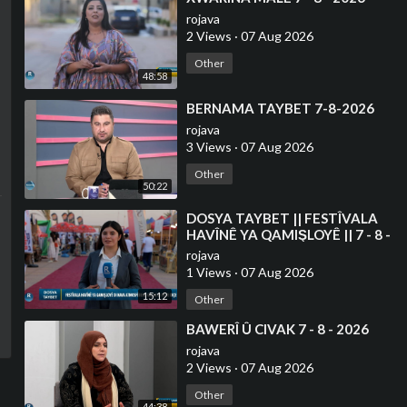
rojava
2 Views
·
07 Aug 2026
Other
48:58
⁣BERNAMA TAYBET 7-8-2026
rojava
3 Views
·
07 Aug 2026
Other
50:22
⁣DOSYA TAYBET || FESTÎVALA
HAVÎNÊ YA QAMIŞLOYÊ || 7 - 8 -
2026
rojava
1 Views
·
07 Aug 2026
15:12
Other
⁣BAWERÎ Û CIVAK 7 - 8 - 2026
rojava
2 Views
·
07 Aug 2026
Other
44:38