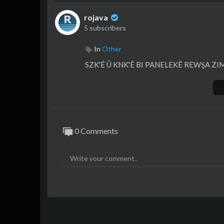
rojava
5 subscribers
In
Other
SZK'Ê Û KNK'Ê BI PANELEKÊ REWŞA ZI
0 Comments