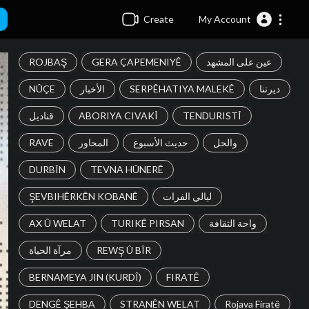
Create
My Account
ROJBAŞ
GERA ÇAPEMENIYÊ
عين على المشهد
NÛÇE
الأخبار
SERPÊHATIYA MALEKÊ
ديرتنا
قناديل
ABORIYA CIVAKÎ
TENDURISTÎ
RAVE
المحاور
حديث الأسبوع
والحل
DURBÎN
TEVNA HÛNERÊ
ŞEVBIHÊRKÊN KOBANÊ
ليالي الفرات
AX Û WELAT
TURIKÊ PIRSAN
واحة الثقافة
مرآة الحياة
REWŞ Û BÎR
BERNAMEYA JIN (KURDÎ)
FIRATÊ
DENGÊ ŞEHBA
STRANÊN WELAT
Rojava Firatê