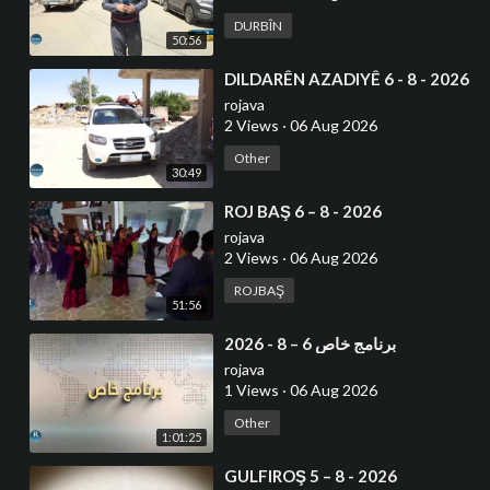
DURBÎN
50:56
⁣DILDARÊN AZADIYÊ 6 - 8 - 2026
rojava
2 Views
·
06 Aug 2026
Other
30:49
⁣ROJ BAŞ 6 – 8 - 2026
rojava
2 Views
·
06 Aug 2026
ROJBAŞ
51:56
⁣برنامج خاص 6 – 8 - 2026
rojava
1 Views
·
06 Aug 2026
Other
1:01:25
⁣GULFIROŞ 5 – 8 - 2026