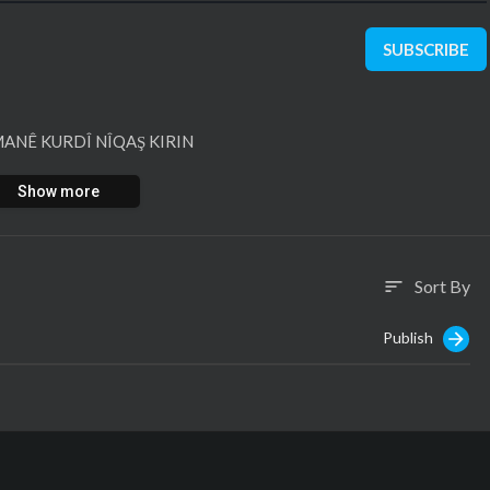
SUBSCRIBE
MANÊ KURDÎ NÎQAŞ KIRIN
Show more
Sort By
sort
Publish