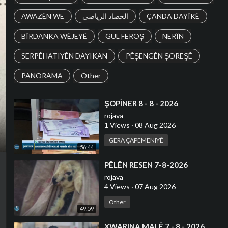
AWAZÊN WE
الحصاد الرياضي
ÇANDA DAYÎKÊ
BÎRDANKA WÊJEYÊ
GUL FEROŞ
NERÎN
SERPÊHATIYÊN DAYIKAN
PÊŞENGÊN ŞOREŞÊ
PANORAMA
Other
⁣⁣ŞOPÎNER 8 - 8 - 2026
rojava
1 Views
·
08 Aug 2026
GERA ÇAPEMENIYÊ
56:44
⁣PÊLÊN RESEN 7-8-2026
rojava
4 Views
·
07 Aug 2026
Other
49:59
⁣XWARINA MALÊ 7 - 8 - 2026