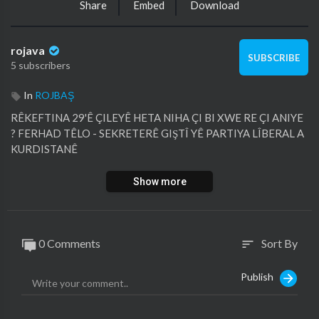
Share
Embed
Download
rojava
SUBSCRIBE
5 subscribers
In
ROJBAŞ
⁣RÊKEFTINA 29'Ê ÇILEYÊ HETA NIHA ÇI BI XWE RE ÇI ANIYE
? FERHAD TÊLO - SEKRETERÊ GIŞTÎ YÊ PARTIYA LÎBERAL A
KURDISTANÊ
Show more
0 Comments
Sort By
sort
Publish