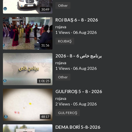
Other
30:49
⁣ROJ BAŞ 6 – 8 - 2026
rojava
1 Views
·
06 Aug 2026
ROJBAŞ
51:56
⁣برنامج خاص 6 – 8 - 2026
rojava
1 Views
·
06 Aug 2026
Other
1:01:25
⁣GULFIROŞ 5 – 8 - 2026
rojava
2 Views
·
05 Aug 2026
GUL FEROŞ
48:17
⁣DEMA BORÎ 5-8-2026