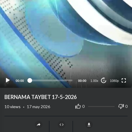
1080p
720p
480p
360p
00:00
00:00
1.00x
1080p
10
240p
auto
BERNAMA TAYBET 17-5-2026
·
0
0
10
views
17 may 2026