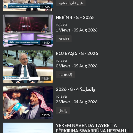
عين على المشهد
40:36
⁣⁣NERÎN 4 - 8 – 2026
rojava
1 Views
·
05 Aug 2026
NERÎN
41:52
⁣⁣ROJ BAŞ 5 - 8 - 2026
rojava
0 Views
·
05 Aug 2026
ROJBAŞ
44:54
⁣والحل..؟ 4 - 8 - 2026
rojava
2 Views
·
04 Aug 2026
والحل
51:26
⁣YEKEM NAVENDA TAYBET A
FÊRKIRINA SIWARBÛNA HESPAN LI