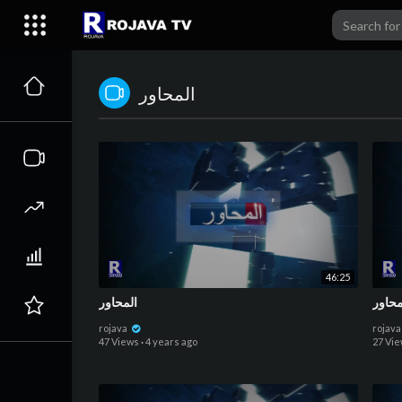
المحاور
46:25
محاور
المحاور
rojava
rojav
47 Views
·
4 years ago
27 Vi