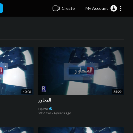
Create
My Account
40:06
35:29
المحاور
rojava
23 Views
·
4 years ago