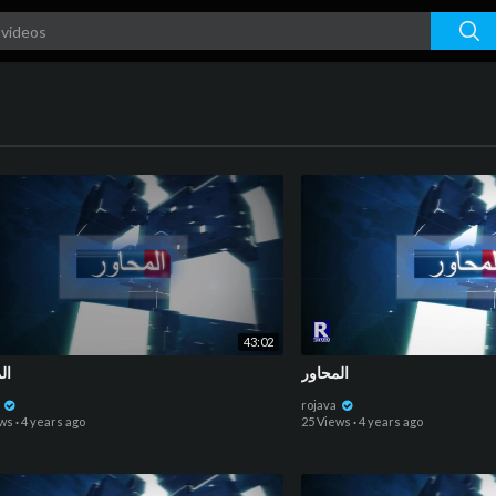
43:02
المحاور
ال
a
rojava
ews
·
4 years ago
25 Views
·
4 years ago