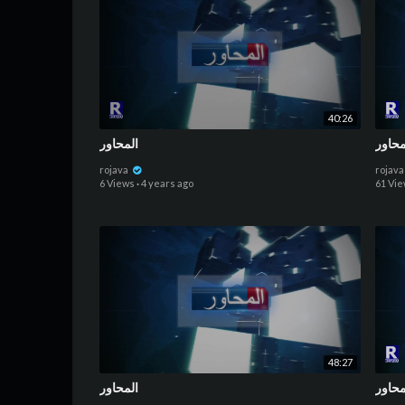
40:26
محاور
المحاور
rojava
rojav
6 Views
·
4 years ago
61 Vi
48:27
محاور
المحاور