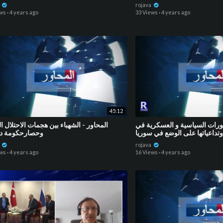
a
rojava
ews
·
4 years ago
33 Views
·
4 years ago
45:12
طورات السياسية و العسكرية في
⁣المحاور - الشهباء بين هجمات الاحتلال ا
تداعياتها على الوضع في سوريا
وحصارحكومة 
a
rojava
ews
·
4 years ago
16 Views
·
4 years ago