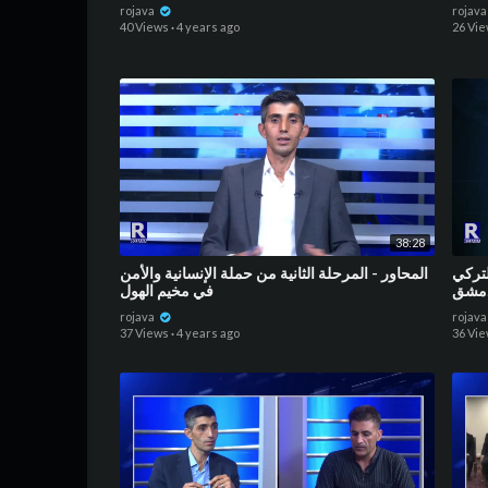
rojava
rojav
40 Views
·
4 years ago
26 Vi
38:28
لتركي
المحاور - المرحلة الثانية من حملة الإنسانية والأمن
دمشق
في مخيم الهول
rojava
rojav
37 Views
·
4 years ago
36 Vi