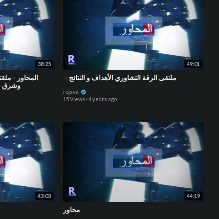
38:25
49:01
⁣ - ملتقى الرقة التشاوري الأهداف و النتائج
المحاور - ملق
وشرق سور
rojava
15 Views
·
4 years ago
43:03
44:19
محاور