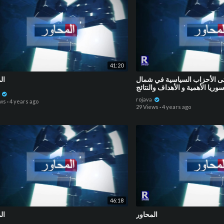
41:20
تى الأحزاب السياسية في شمال
ال
يا الأهمية و الأهداف والنتائج
a
rojava
ews
·
4 years ago
29 Views
·
4 years ago
46:18
المحاور
ال